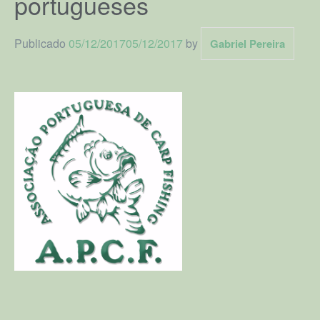
portugueses
Lago
Publicado
05/12/2017
05/12/2017
by
Eventos
Gabriel Pereira
Loja
Inscreve-te como Sócio