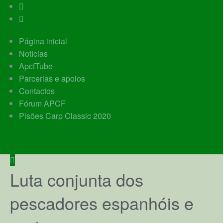
Página inicial
Notícias
ApcfTube
Parcerias e apoios
Contactos
Fórum APCF
Pisões Carp Classic 2020
A APCF
Luta conjunta dos
Galeria
pescadores espanhóis e
Carp Adventure